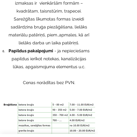
izmaksas ir vienkāršām formām –
kvadrātam, taisnstūrim, trapecei.
Sarežģītas līkumotas formas izveidi
sadārdzina bruģa piezāģēšana, lielāks
materiālu patēriņš, piem.,apmales, kā arī
lielāks darba un laika patēriņš.
Papildus pakalpojumi
- ja nepieciešams
papildus ierīkot notekas, kanalizācijas
lūkas, apgaismojuma elementus u.c.
Cenas norādītas bez PVN.