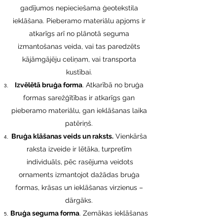
gadījumos nepieciešama ģeotekstila
ieklāšana. Pieberamo materiālu apjoms ir
atkarīgs arī no plānotā seguma
izmantošanas veida, vai tas paredzēts
kājāmgājēju celiņam, vai transporta
kustībai.
Izvēlētā bruģa forma
. Atkarībā no bruģa
formas sarežģītības ir atkarīgs gan
pieberamo materiālu, gan ieklāšanas laika
patēriņš.
Bruģa klāšanas veids un raksts.
Vienkārša
raksta izveide ir lētāka, turpretīm
individuāls, pēc rasējuma veidots
ornaments izmantojot dažādas bruģa
formas, krāsas un ieklāšanas virzienus –
dārgāks.
Bruģa seguma forma
. Zemākas ieklāšanas